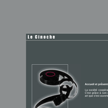
q
Accueil et présent
La société coopéra
C'est grâce à son 
art que s'est ouver